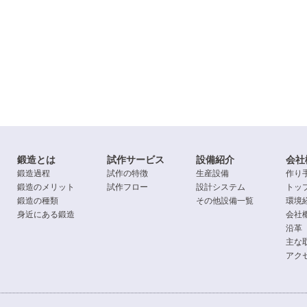
鍛造とは
試作サービス
設備紹介
会社
鍛造過程
試作の特徴
生産設備
作り
鍛造のメリット
試作フロー
設計システム
トッ
鍛造の種類
その他設備一覧
環境
身近にある鍛造
会社
沿革
主な
アク