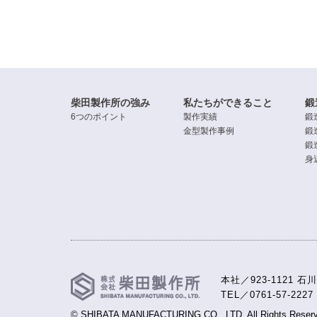
柴田製作所の強み
私たちができること
鍛
6つのポイント
製作実績
鍛
金型製作事例
鍛
鍛
身
本社／923-1121 
TEL／0761-57-2227
© SHIBATA MANUFACTURING CO., LTD. All Rights Reserv