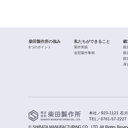
柴田製作所の強み
私たちができること
鍛
6つのポイント
製作実績
鍛
金型製作事例
鍛
鍛
身
本社／923-1121 
TEL／0761-57-2227
© SHIBATA MANUFACTURING CO., LTD. All Rights Reserv